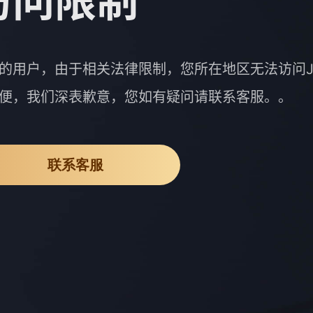
访问限制
的用户，由于相关法律限制，您所在地区无法访问J
便，我们深表歉意，您如有疑问请联系客服。。
联系客服