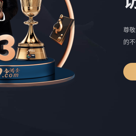
尊敬
的不